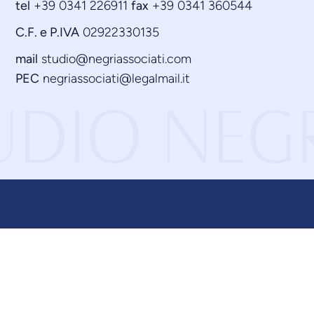
tel
+39 0341 226911
fax
+39 0341 360544
C.F. e P.IVA
02922330135
mail
studio@negriassociati.com
PEC
negriassociati@legalmail.it
UDIO NEGR