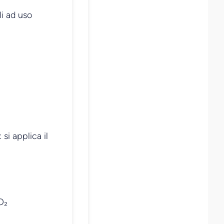
li ad uso
si applica il
O₂